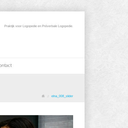
Praktijk voor Logopedie en Préverbale Logopedie.
ontact
elna_008_slider